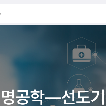
e
생명공학
생명공학
휴머니즘
—
—
—
선도기
선도기
기업
R&D 중심
R&D 중심
—
—
기
기