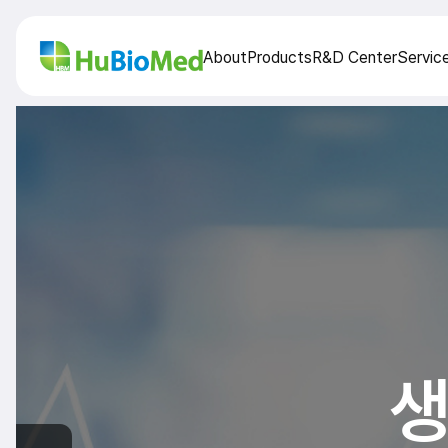
About
Products
R&D Center
Servic