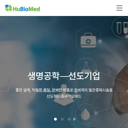
생명공학
생명공학
R&D 중심
R&D 중심
휴머니즘
—
—
—
선도기업
선도기업
—
—
기업
기업
기업
창의적인 아이디어 및 기술중심의 제품개발을 Motto로 다양한 의료기기에
좋은 설계, 탁월한 품질, 완벽한 제품로 전세계의 혈관중재시술을
인류의 건강과 행복을 추구하는 휴머니즘 기업으로서
사회에 공헌할 수 있도록 노력하고 있습니다.
대한 연구를 하고 있습니다.
선도하는 휴바이오메드